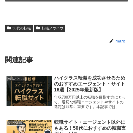
50代の転職
転職ノウハウ
maro
関連記事
ハイクラス転職を成功させるため
転職ノウハウ
のおすすめエージェント・サイト
16選【2025年最新版】
年収700万円以上の転職を目指す方にとっ
て、適切な転職エージェントやサイトの
選定は非常に重要です。本記事では、ハ
イクラス転職に特化したエージェントや
サイトを、年代別・目的別に厳選してご
紹介します。転職を成功に導くためのポ
転職サイト・エージェント以外に
50代の転職
イントや、実際の成功...
もある！50代におすすめの転職支