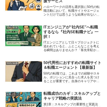
援サービス
ハローワークの活用も選択肢に50代の転
職活動において、転職サイトやエージェ
ントだけでは思うような結果が出ないと
感じる方には、ハローワークの活用もお
すすめです。1. ハローワーク（公共職業
安定所）おすすめ度：★★★★★公開求
ITエンジニアが“社内SE”へ転職
40代の転職
人数：972,79...
するなら『社内SE転職ナビ』一
択！
ITエンジニアとして日々プロジェクトに
追われていると、ふとこんなことを考え
る瞬間はありませんか？「客先常駐から
そろそろ卒業したい…」「もっと腰を据
えて自社のシステムに関わりたい」「残
業や移動時間を減らして、自分の時間を
50代男性におすすめの転職サイト
50代の転職
大切にしたい」そんなあ...
＆転職エージェント【最新版】
50代の転職では、これまでの経験やスキ
ル、ポジションに見合った求人を見つけ
ることが重要です。自身のキャリアや志
向に合った転職サイト・転職エージェン
トを活用することで、より良い転職が実
現できます。ここでは、50代男性に特に
転職成功のカギ：スキルアップと
転職ノウハウ
おすすめの転職サイト...
キャリア戦略の実践法
第1章：スキルアップの重要性と実践法