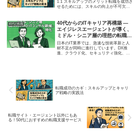
1.1 スキルアップのメリット転職を成功さ
せるためには、スキルの向上が不可欠で
す。スキルアップによって得られる主な
メリットは次のとおりです。競争力の強
化：他の候補者と比べて優位に立つこと
40代からのITキャリア再構築 ―
40代の転職
ができます。キャリ...
エイジレスエージェントが導く、
ミドル・シニア層の理想の転職戦
略とは
日本のIT業界では、急速な技術革新と人
材不足が同時に進行しています。DX推
進、クラウド化、セキュリティ強化、そ
してAI活用と、企業のニーズは高度化の
一途をたどっています。こうした中で
今、注目されているのが**「ミドル・シ
ニア層の経験者」**...
転職成功のカギ：スキルアップとキャリ
ア戦略の実践法
転職サイト・エージェント以外にもあ
る！50代におすすめの転職支援サービス